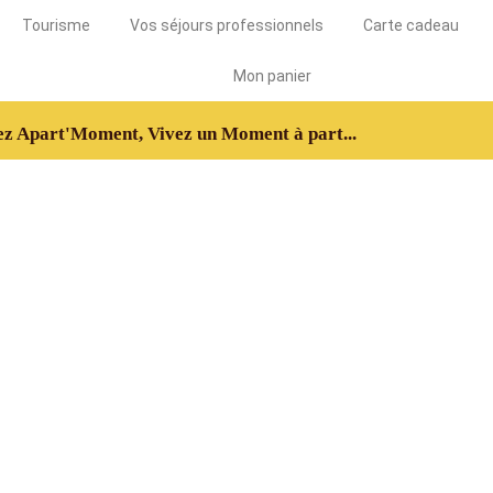
Tourisme
Vos séjours professionnels
Carte cadeau
Mon panier
z Apart'Moment, Vivez un Moment à part...
Cart
cade