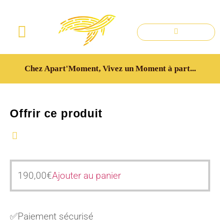
Nos hébergements
Vos séjours professionnels
Chez Apart'Moment, Vivez un Moment à part...
Offrir ce produit
190,00
€
Ajouter au panier
✅Paiement sécurisé