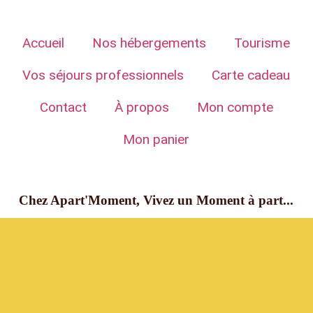
Accueil
Nos hébergements
Tourisme
Vos séjours professionnels
Carte cadeau
Contact
À propos
Mon compte
Mon panier
Chez Apart'Moment, Vivez un Moment à part...