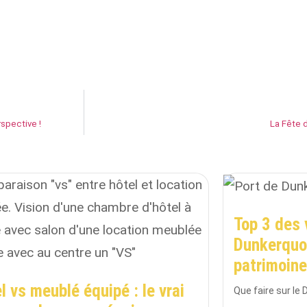
rspective !
La Fête d
Top 3 des 
Dunkerquoi
patrimoin
l vs meublé équipé : le vrai
Que faire sur le