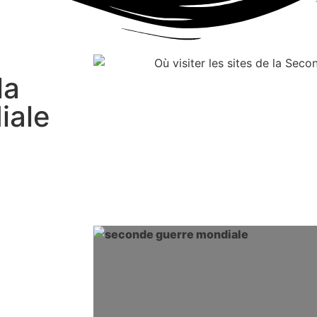
la
iale