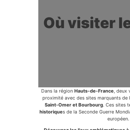
Où visiter 
Dans la région
Hauts-de-France
, deux 
proximité avec des sites marquants de 
Saint-Omer et Bourbourg
. Ces sites
historique
s de la Seconde Guerre Mondia
européen.
Découvrez les lieux emblématiques à v