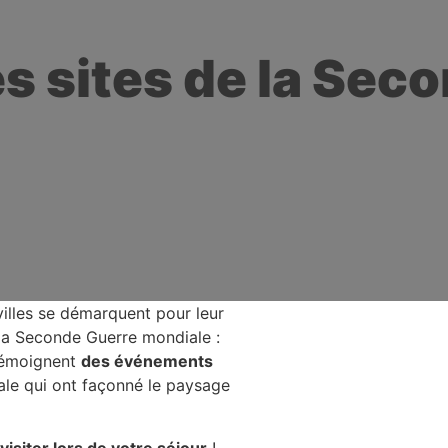
les sites de la Se
villes se démarquent pour leur
la Seconde Guerre mondiale :
 témoignent
des événements
le qui ont façonné le paysage
isiter lors de votre séjour
!